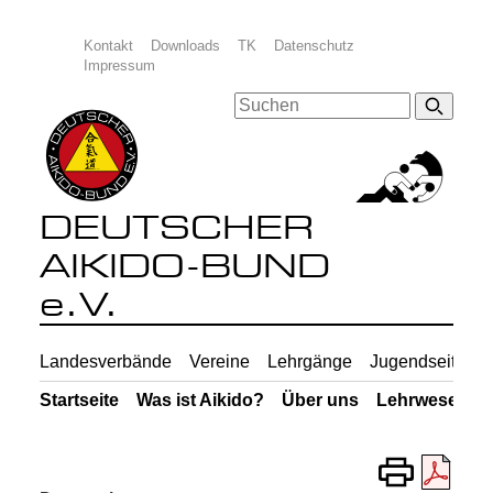
Kontakt
Downloads
TK
Datenschutz
Impressum
DEUTSCHER
AIKIDO-BUND
e.V.
Landesverbände
Vereine
Lehrgänge
Jugendseiten
Startseite
Was ist Aikido?
Über uns
Lehrwesen