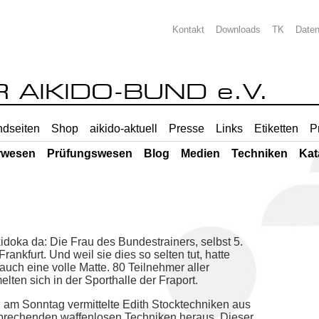
Kontakt
Downloads
TK
Date
AIKIDO-BUND e.V.
dseiten
Shop
aikido-aktuell
Presse
Links
Etiketten
P
rwesen
Prüfungswesen
Blog
Medien
Techniken
Kat
idoka da: Die Frau des Bundestrainers, selbst 5.
ankfurt. Und weil sie dies so selten tut, hatte
ch eine volle Matte. 80 Teilnehmer aller
ten sich in der Sporthalle der Fraport.
am Sonntag vermittelte Edith Stocktechniken aus
prechenden waffenlosen Techniken heraus. Dieser