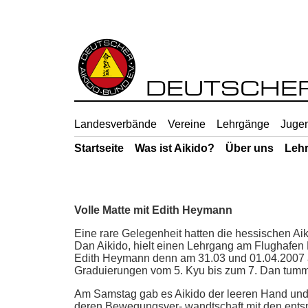
DEUTSCHER 
Landesverbände
Vereine
Lehrgänge
Jugen
Startseite
Was ist Aikido?
Über uns
Leh
Volle Matte mit Edith Heymann
Eine rare Gelegenheit hatten die hessischen Aik
Dan Aikido, hielt einen Lehrgang am Flughafen Fr
Edith Heymann denn am 31.03 und 01.04.2007 au
Graduierungen vom 5. Kyu bis zum 7. Dan tummel
Am Samstag gab es Aikido der leeren Hand und 
deren Bewegungsver- wandtschaft mit den ents